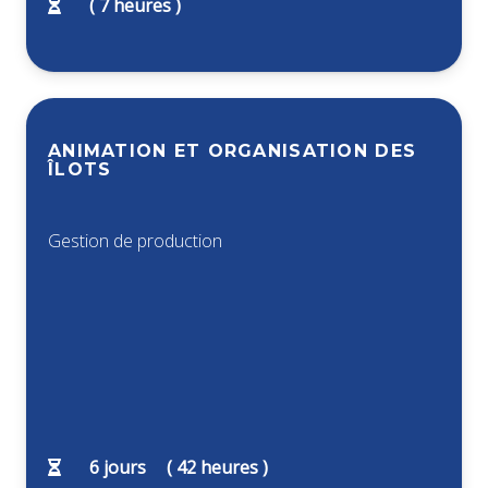
(
7
heures )
ANIMATION ET ORGANISATION DES
ÎLOTS
Gestion de production
6
jours
(
42
heures )