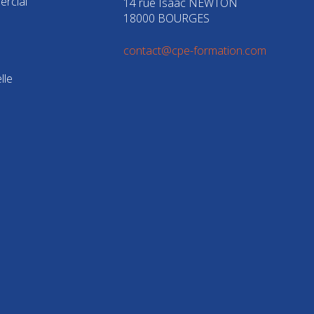
rcial
14 rue Isaac NEWTON
18000 BOURGES
contact@cpe-formation.com
lle