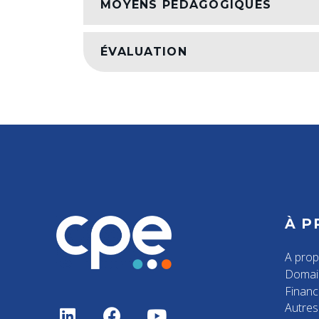
MOYENS PÉDAGOGIQUES
ÉVALUATION
À P
A pro
Domai
Finan
Autres 