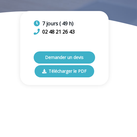
7
jours
(
49
h)
02 48 21 26 43
Demander un devis
Télécharger le PDF