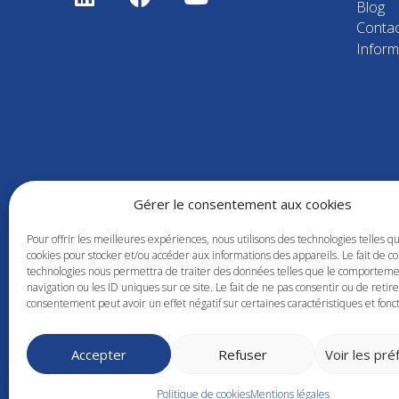
Blog
Contac
Inform
Gérer le consentement aux cookies
Pour offrir les meilleures expériences, nous utilisons des technologies telles q
cookies pour stocker et/ou accéder aux informations des appareils. Le fait de co
technologies nous permettra de traiter des données telles que le comportem
navigation ou les ID uniques sur ce site. Le fait de ne pas consentir ou de retir
consentement peut avoir un effet négatif sur certaines caractéristiques et fonct
2023 |
la grande cuillère
|
Mentions légales
|
Politi
Accepter
Refuser
Voir les pr
Politique de cookies
Mentions légales