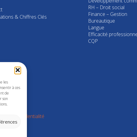
Développement comme
RH – Droit social
t
Finance – Gestion
ations & Chiffres Clés
Bureautique
Langue
Efficacité professionne
CQP
ue les
nsentir à ces
ent de
er son
ions.
que de confidentialité
éférences