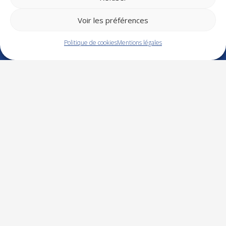
Management
Développement commercial
Voir les préférences
RH – Droit social
Finance – Gestion
Politique de cookies
Mentions légales
Bureautique
Langue
Efficacité professionnelle
CQP
NOS COORDONNÉES
Tél. : 02 48 21 26 43
Zone d’Activités Esprit 1
14 rue Isaac NEWTON
18000 BOURGES
contact@cpe-formation.com