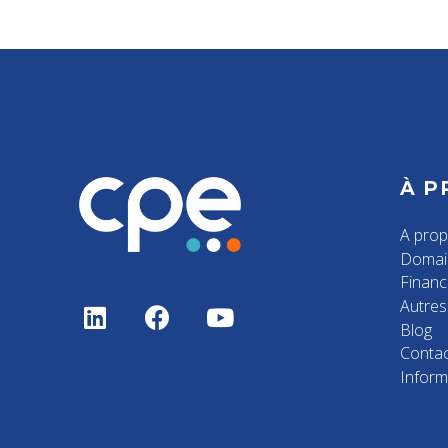
À P
A pro
Domai
Finan
Autres 
Blog
Contac
Inform