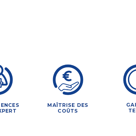
GA
ENCES
MAÎTRISE DES
T
XPERT
COÛTS