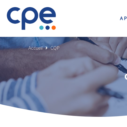
A 
Accueil
CQP