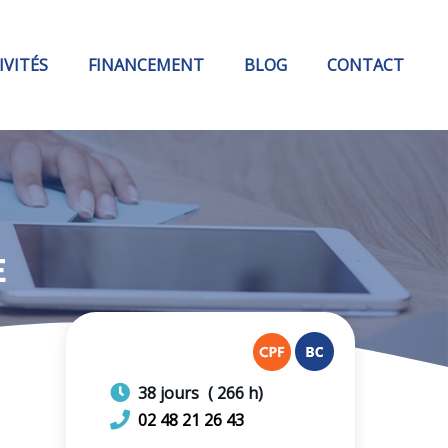
IVITÉS
FINANCEMENT
BLOG
CONTACT
E
38
jours
(
266
h)
02 48 21 26 43