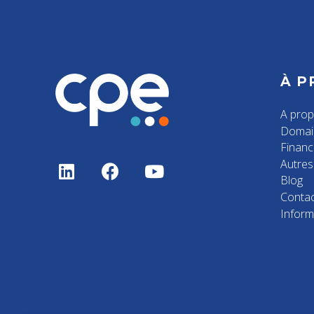
À P
A pro
Domai
Finan
Autres 
Blog
Contac
Inform