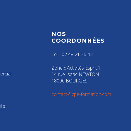
NOS
S
COORDONNÉES
Tél. : 02 48 21 26 43
Zone d’Activités Esprit 1
rcial
14 rue Isaac NEWTON
18000 BOURGES
contact@cpe-formation.com
lle