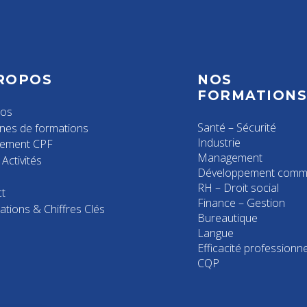
ROPOS
NOS
FORMATION
pos
Santé – Sécurité
nes de formations
Industrie
cement CPF
Management
Activités
Développement comme
RH – Droit social
t
Finance – Gestion
ations & Chiffres Clés
Bureautique
Langue
Efficacité professionne
CQP