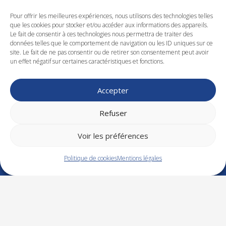
NOS FORMATIONS
Pour offrir les meilleures expériences, nous utilisons des technologies telles
que les cookies pour stocker et/ou accéder aux informations des appareils.
Le fait de consentir à ces technologies nous permettra de traiter des
Santé – Sécurité
données telles que le comportement de navigation ou les ID uniques sur ce
Industrie
site. Le fait de ne pas consentir ou de retirer son consentement peut avoir
un effet négatif sur certaines caractéristiques et fonctions.
Management
Développement commercial
RH – Droit social
Accepter
Finance – Gestion
Bureautique
Refuser
Langue
Efficacité professionnelle
Voir les préférences
CQP
Politique de cookies
Mentions légales
NOS COORDONNÉES
Tél. : 02 48 21 26 43
Zone d’Activités Esprit 1