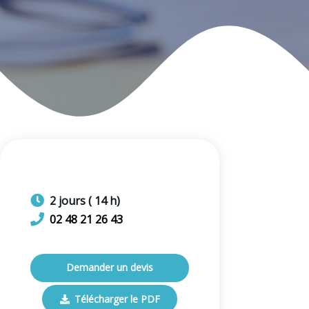
2
jours
(
14
h)
02 48 21 26 43
Demander un devis
Télécharger le PDF