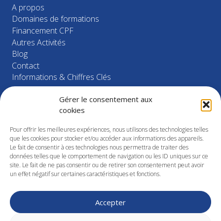
A propos
Domaines de formations
Financement CPF
Autres Activités
Blog
Contact
Informations & Chiffres Clés
Gérer le consentement aux
cookies
NOS FORMATIONS
Pour offrir les meilleures expériences, nous utilisons des technologies telles
Santé – Sécurité
que les cookies pour stocker et/ou accéder aux informations des appareils.
Industrie
Le fait de consentir à ces technologies nous permettra de traiter des
Management
données telles que le comportement de navigation ou les ID uniques sur ce
site. Le fait de ne pas consentir ou de retirer son consentement peut avoir
Développement commercial
un effet négatif sur certaines caractéristiques et fonctions.
RH – Droit social
Finance – Gestion
Bureautique
Accepter
Langue