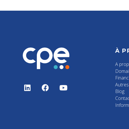
À P
A pro
Domai
Finan
Autres 
Blog
Contac
Inform