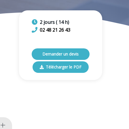
2
jours
(
14
h)
02 48 21 26 43
Demander un devis
Télécharger le PDF