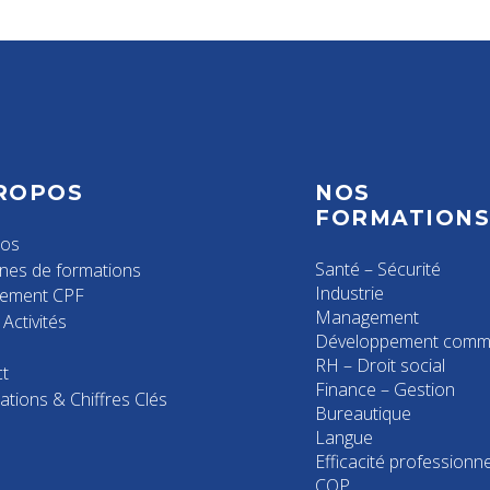
ROPOS
NOS
FORMATION
pos
Santé – Sécurité
nes de formations
Industrie
cement CPF
Management
Activités
Développement comme
RH – Droit social
t
Finance – Gestion
ations & Chiffres Clés
Bureautique
Langue
Efficacité professionne
CQP