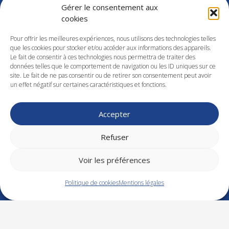
Gérer le consentement aux
Informations & Chiffres Clés
cookies
Pour offrir les meilleures expériences, nous utilisons des technologies telles
NOS FORMATIONS
que les cookies pour stocker et/ou accéder aux informations des appareils.
Le fait de consentir à ces technologies nous permettra de traiter des
données telles que le comportement de navigation ou les ID uniques sur ce
Santé – Sécurité
site. Le fait de ne pas consentir ou de retirer son consentement peut avoir
Industrie
un effet négatif sur certaines caractéristiques et fonctions.
Management
Développement commercial
RH – Droit social
Accepter
Finance – Gestion
Bureautique
Refuser
Langue
Efficacité professionnelle
Voir les préférences
CQP
Politique de cookies
Mentions légales
NOS COORDONNÉES