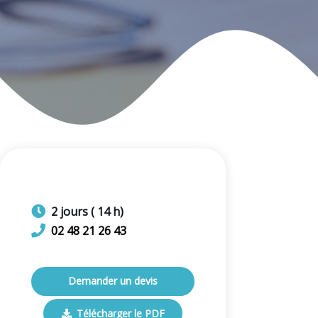
2
jours
(
14
h)
02 48 21 26 43
Demander un devis
Télécharger le PDF