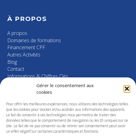
À PROPOS
A propos
Domaines de formations
Financement CPF
Autres Activités
Blog
Contact
Informations & Chiffres Clés
Gérer le consentement aux
cookies
NOS FORMATIONS
Pour offrir les meilleures expériences, nous utilisons des technologies telles
que les cookies pour stocker et/ou accéder aux informations des appareils.
Santé – Sécurité
Le fait de consentir à ces technologies nous permettra de traiter des
Industrie
données telles que le comportement de navigation ou les ID uniques sur ce
Management
site. Le fait de ne pas consentir ou de retirer son consentement peut avoir
Développement commercial
un effet négatif sur certaines caractéristiques et fonctions.