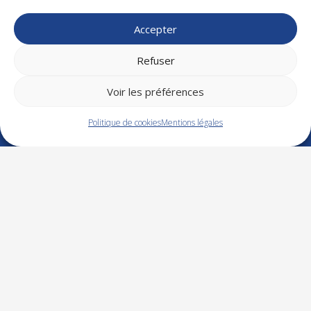
RH – Droit social
Finance – Gestion
Accepter
Bureautique
Langue
Refuser
Efficacité professionnelle
CQP
Voir les préférences
Politique de cookies
Mentions légales
NOS COORDONNÉES
Tél. : 02 48 21 26 43
Zone d’Activités Esprit 1
14 rue Isaac NEWTON
18000 BOURGES
contact@cpe-formation.com