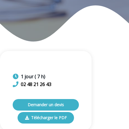
1
jour
(
7
h)
02 48 21 26 43
Demander un devis
Télécharger le PDF