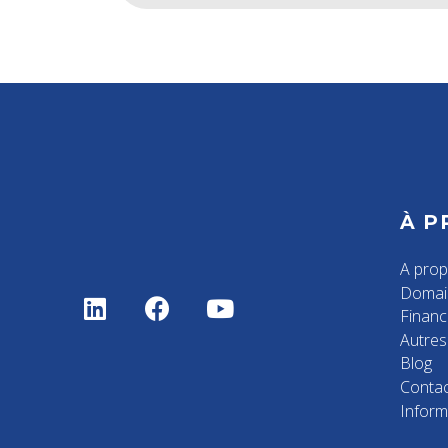
À P
A pro
Domai
Finan
Autres 
Blog
Contac
Inform