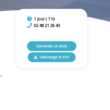
1
jour
(
7
h)
02 48 21 26 43
Demander un devis
Télécharger le PDF
es
e