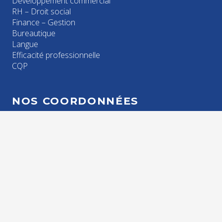
Développement commercial
RH – Droit social
Finance – Gestion
Bureautique
Langue
Efficacité professionnelle
CQP
NOS COORDONNÉES
Tél. : 02 48 21 26 43
Zone d’Activités Esprit 1
14 rue Isaac NEWTON
18000 BOURGES
contact@cpe-formation.com