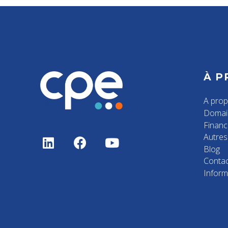
À P
A pro
Domai
Finan
Autres 
Blog
Contac
Inform