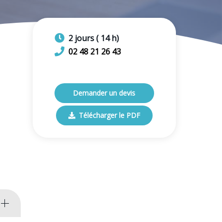
2
jours
(
14
h)
02 48 21 26 43
Demander un devis
Télécharger le PDF