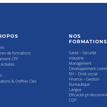
ROPOS
NOS
FORMATION
pos
Santé – Sécurité
nes de formations
Industrie
cement CPF
Management
Activités
Développement comme
RH – Droit social
t
Finance – Gestion
ations & Chiffres Clés
Bureautique
Langue
Efficacité professionne
CQP