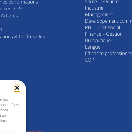
Santé – Sécurité
nes de formations
Industrie
cement CPF
Management
Activités
Développement comme
RH – Droit social
t
Finance – Gestion
ations & Chiffres Clés
Bureautique
Langue
Efficacité professionne
CQP
ue les
nsentir à ces
ent de
er son
ions.