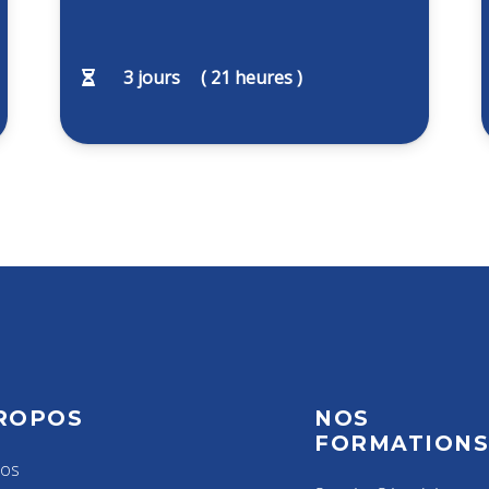
3
jours
(
21
heures )
ROPOS
NOS
FORMATION
pos