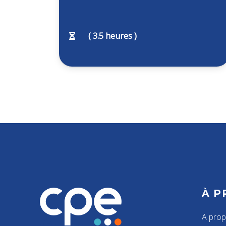
(
3.5
heures )
À P
A pro