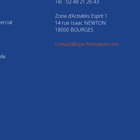
Tél. : 02 48 21 26 43
Zone d’Activités Esprit 1
rcial
14 rue Isaac NEWTON
18000 BOURGES
contact@cpe-formation.com
lle