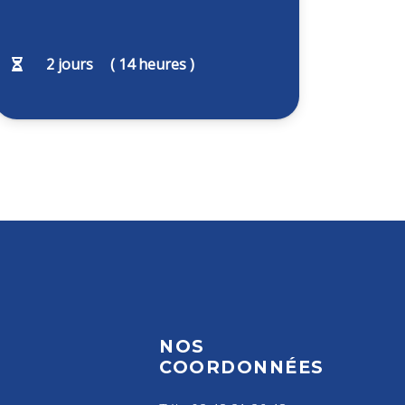
2
jours
(
14
heures )
NOS
S
COORDONNÉES