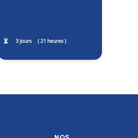
3
jours
(
21
heures )
NOS