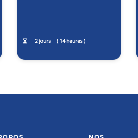
2
jours
(
14
heures )
ROPOS
NOS