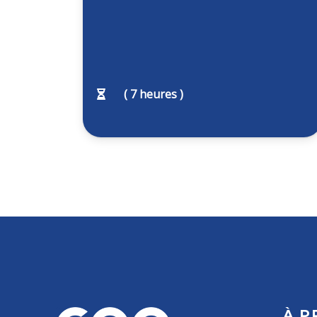
(
7
heures )
À P