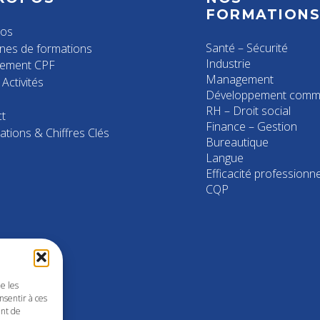
FORMATION
pos
Santé – Sécurité
nes de formations
Industrie
cement CPF
Management
Activités
Développement comme
RH – Droit social
t
Finance – Gestion
ations & Chiffres Clés
Bureautique
Langue
Efficacité professionne
CQP
ue les
nsentir à ces
ent de