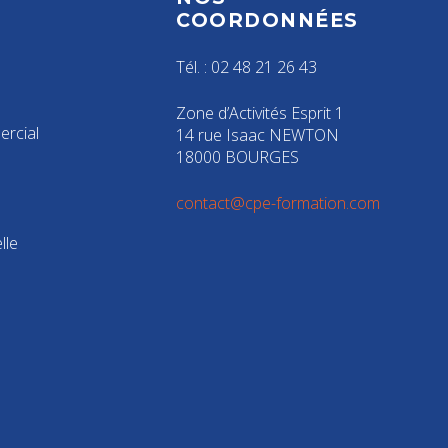
S
COORDONNÉES
Tél. : 02 48 21 26 43
Zone d’Activités Esprit 1
rcial
14 rue Isaac NEWTON
18000 BOURGES
contact@cpe-formation.com
lle