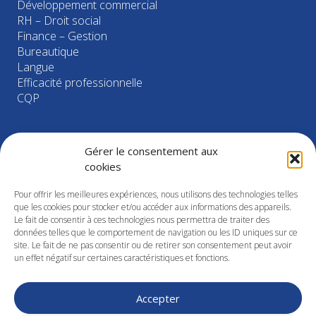
Développement commercial
RH – Droit social
Finance – Gestion
Bureautique
Langue
Efficacité professionnelle
CQP
NOS COORDONNÉES
Gérer le consentement aux
cookies
Tél. : 02 48 21 26 43
Pour offrir les meilleures expériences, nous utilisons des technologies telles
que les cookies pour stocker et/ou accéder aux informations des appareils.
Zone d’Activités Esprit 1
Le fait de consentir à ces technologies nous permettra de traiter des
14 rue Isaac NEWTON
données telles que le comportement de navigation ou les ID uniques sur ce
18000 BOURGES
site. Le fait de ne pas consentir ou de retirer son consentement peut avoir
un effet négatif sur certaines caractéristiques et fonctions.
contact@cpe-formation.com
Accepter